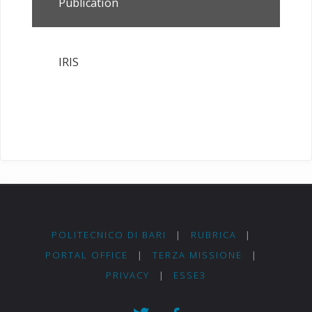
Publication
IRIS
POLITECNICO DI BARI
|
RUBRICA
|
PORTAL OFFICE
|
TERZA MISSIONE
|
PRIVACY
|
ESSE3