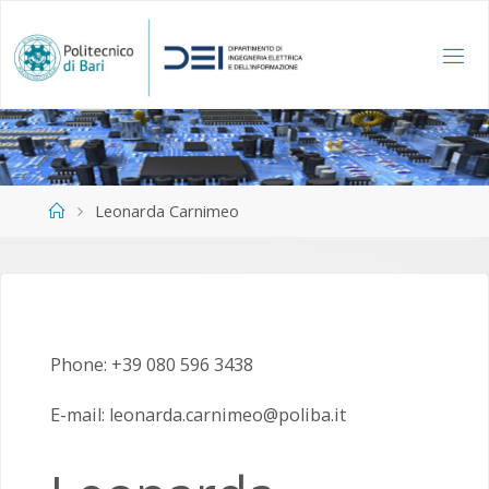
Salta
al
contenuto
Home
Leonarda Carnimeo
Phone: +39 080 596 3438
E-mail: leonarda.carnimeo@poliba.it