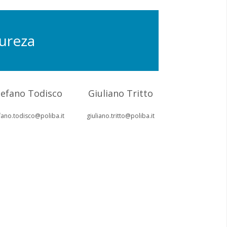
cureza
tefano Todisco
Giuliano Tritto
fano.todisco@poliba.it
giuliano.tritto@poliba.it