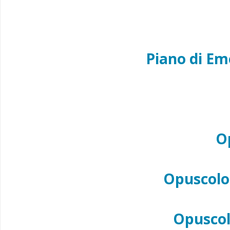
Piano di Eme
O
Opuscolo 
Opuscol