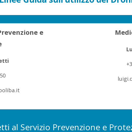
Prevenzione e
Medi
e
Lu
etti
+3
050
luigi
oliba.it
ti al Servizio Prevenzione e Prot