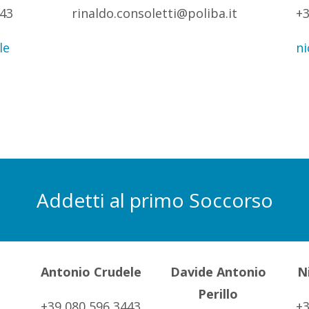
443
rinaldo.consoletti@poliba.it
+3
le
ni
Addetti al primo Soccorso
Antonio Crudele
Davide Antonio
N
Perillo
+39 080 596 3443
+3