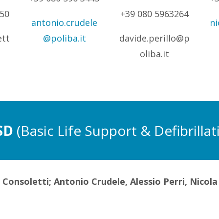
050
+39 080 5963264
antonio.crudele
ni
ett
@poliba.it
davide.perillo@p
oliba.it
SD
(Basic Life Support & Defibrillat
Consoletti; Antonio Crudele, Alessio Perri, Nicola 