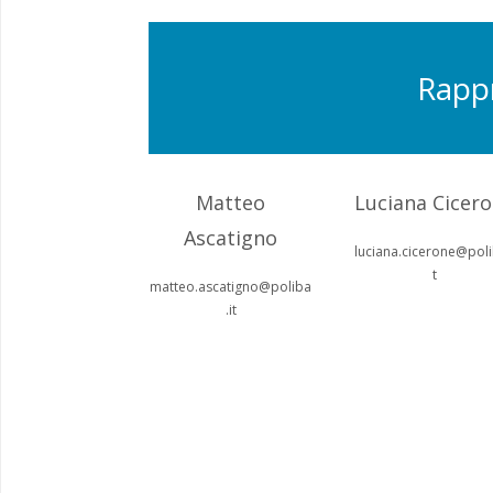
Rappr
Matteo
Luciana Cicer
Ascatigno
luciana.cicerone@poli
t
matteo.ascatigno@poliba
.it