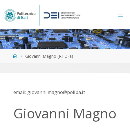
Salta
al
contenuto
Home
Giovanni Magno (RTD-a)
email: giovanni.magno@poliba.it
Giovanni Magno