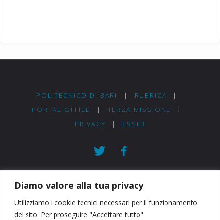
POLITECNICO DI BARI
|
RUBRICA
|
PORTAL OFFICE
|
TERZA MISSIONE
|
PRIVACY
|
ESSE3
©2020 Dipartimento di Ingegneria Elettrica e
Diamo valore alla tua privacy
dell'Informazione - Politecnico di Bari - Via E. Orabona 4
Utilizziamo i cookie tecnici necessari per il funzionamento
- 70125 Bari (BA) ITALY - Developed by Nicola Sasanelli
del sito. Per proseguire "Accettare tutto"